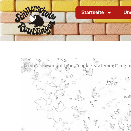
Zum
Inhalt
Startseite
Un
springen
[cmplz-document type=“cookie-statement“ regio