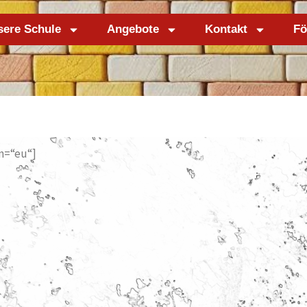
sere Schule
Angebote
Kontakt
Fö
n=“eu“]