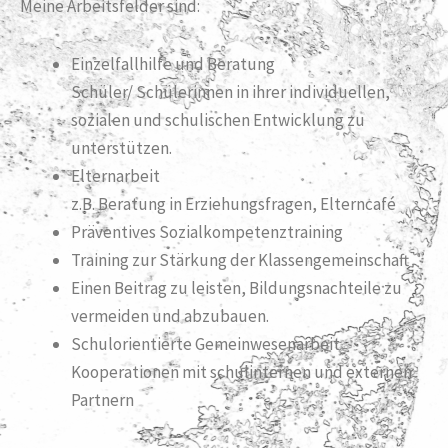
Meine Arbeitsfelder sind:
Einzelfallhilfe und Beratung
Schüler/ Schülerinnen in ihrer individuellen,
sozialen und schulischen Entwicklung zu
unterstützen.
Elternarbeit
z.B. Beratung in Erziehungsfragen, Elterncafé
Präventives Sozialkompetenztraining
Training zur Stärkung der Klassengemeinschaft
Einen Beitrag zu leisten, Bildungsnachteile zu
vermeiden und abzubauen.
Schulorientierte Gemeinwesenarbeit
Kooperationen mit schulinternen und externen
Partnern